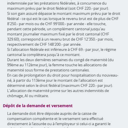
indemnisée par les préstations fédérales, à concurrence du
maximum prévu par le droit fédéral (soit CHF 220.- par jour).
Si son gain assuré dépasse le montant maximum prévu par le droit
fédéral - ce qui est le cas lorsque le revenu brut est de plus de CHF
8'250.- par mois ou de CHF 99'000.- par année - elle touche,
pendant cette période, un complément cantonal jusqu'au
montant journalier maximum fixé par le droit cantonal (CHF
329.60), correspond à un revenu brut de CHF 12'350.- par mois,
respectivement de CHF 148'200.- par année.
Si l'allocation fédérale est inférieure à CHF 69.- par jour, le régime
cantonal la complètera jusqu'à ce montant.
Durant les deux dernières semaines du congé de maternité (du
99ème au 112ème jour), la femme touche les allocations de
maternité sous forme de prestations cantonales.
En cas de prolongation du droit pour hospitalisation du nouveau-
né, à partir du 113ème jour le montant de l'allocation est
déterminé selon le droit fédéral (maximum CHF 220.- par jour).
L'allocation de maternité prime sur les autres indemnités de
chômage, AI ou militaire.
Dépôt de la demande et versement
La demande doit être déposée auprès de la caisse de
compensation compétente et le versement sera effectué
directement à l’assurée ou à l’employeur si celui-ci a garanti le