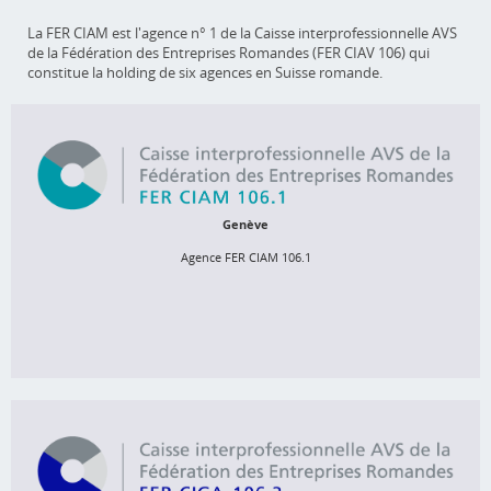
La FER CIAM est l'agence n° 1 de la Caisse interprofessionnelle AVS
de la Fédération des Entreprises Romandes (FER CIAV 106) qui
constitue la holding de six agences en Suisse romande.
Agence FER CIAM 106.1
Rue de Saint-Jean 98, Case postale 5278, 1211 Genève 11
058 715 34 44
Genève
info@ciam-avs.ch
Agence FER CIAM 106.1
http://www.ciam-avs.ch
Agence FER CIGA 106.3
Rue Condémine 56, 