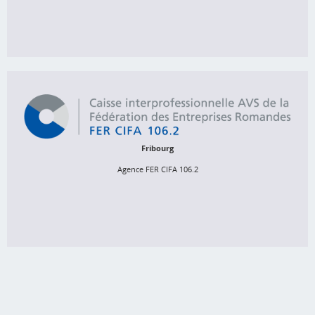
http://www.fer-valais-avs.ch
Agence FER CIFA 106.2
Rue de l'Hôpital 15, 
Case postale, 1701 Fribourg
Fribourg
026 552 66 66
Agence FER CIFA 106.2
cifa.avs@cifa.ch
http://www.cifa.ch