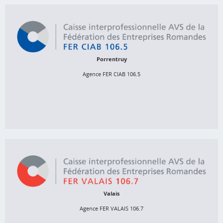
Agence FER CIAB 106.5
Chemin de la Perche 2, 
Case postale 1136,
 2900 Porrentruy 1
Porrentruy
Agence FER CIAB 106.5
032 465 15 80
info@ciab.ch
http://www.fer-arcju.ch
Agence FER VALAIS 106.7
Place de la Gare 2, 
Case postale 248, 1951 Sion
Valais
027 327 20 90
Agence FER VALAIS 106.7
cc106.7@fer-valais-avs.ch