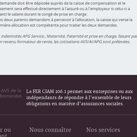
demande doit être déposée auprès de la caisse de compensation et le
sement sera effectué directement à l'assuré ou à l'employeur si celui-ci a
anti le salaire durant le congé de prise en charge.
les deux parents demandent à percevoir à l’allocation, la caisse qui verse la
mière allocation est compétente pour traiter les deux demandes.
 indemnités APG Service , Maternité, Paternité et prise en charge, faisant par
n revenu formateur de rente, les cotisations AVS/AI/APG sont prélevées.
La FER CIAM 106.1 permet aux entreprises ou aux
indépendants de répondre à l'ensemble de leurs
obligations en matière d'assurances sociales.
r ou
Nous connaître
Nos services
ant