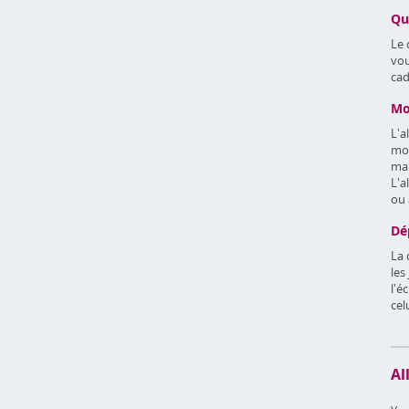
Qu
Le 
vou
cad
Mo
L'a
mon
mai
L'a
ou 
Dé
La 
les
l'é
cel
Al