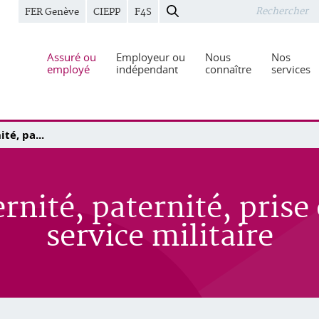
FER Genève
CIEPP
F4S
Assuré ou
Employeur ou
Nous
Nos
employé
indépendant
connaître
services
té, pa...
nité, paternité, prise
service militaire