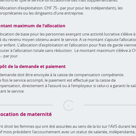
démontrer que le service lui occasionne des frais supplémentaires.
Allocation d’exploitation: CHF 75.- par jour pour les indépendants, les
propriétaires ou les dirigeants d’une entreprise.
ntant maximum de l'allocation
llocation de base pour les personnes exerçant une activité lucrative s’élève à
 du revenu moyen obtenu avant le service. A ce montant s’ajoute l’allocati
r enfant. L’allocation d’exploitation et l’allocation pour frais de garde vienn
jouter à l’allocation totale sans réduction. Le montant maximum s’élève à C
.- par jour.
pôt de la demande et paiement
demande doit être envoyée à la caisse de compensation compétente.
 fois le service accompli, le paiement est effectué par la caisse de
pensation, directement à l’assuré ou à l’employeur si celui-ci a garanti le sal
ant le service.
location de maternité
nt droit les femmes qui ont été assurées au sens de la loi sur l'AVS durant le
f mois précédent l’accouchement avec un statut de salariée, indépendante,