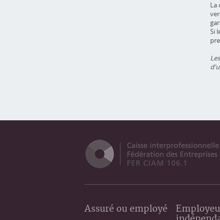
La 
ver
gar
Si 
pre
Les
d'u
Assuré ou employé
Employeu
indépend