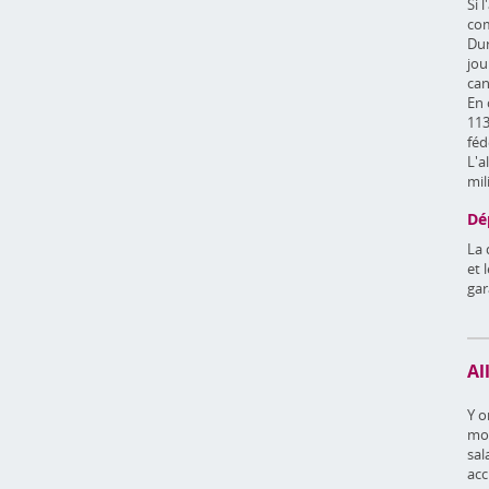
Si 
com
Dur
jou
can
En 
113
féd
L'a
mil
Dé
La 
et 
gar
Al
Y o
moi
sal
acc