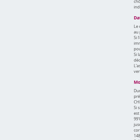
chô
ind
Da
Le 
au 
Si 
imm
pou
Si 
déc
L’a
ver
Mo
Dur
pré
CHF
Si 
est
99'
jus
cor
148