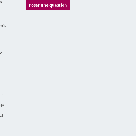
es
Poser une question
près
le
it
qui
al