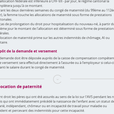
l'allocation fédérale est inférieure à CHF 69.- par jour, le régime cantonal la
plètera jusqu'à ce montant.
ant les deux dernières semaines du congé de maternité (du 99ème au 112
r), la femme touche les allocations de maternité sous forme de prestations
tonales.
cas de prolongation du droit pour hospitalisation du nouveau-né, à partir d
ème jour le montant de l'allocation est déterminé sous forme de prestation
érales.
llocation de maternité prime sur les autres indemnités de chômage, AI ou
itaire.
pôt de la demande et versement
demande doit être déposée auprès de la caisse de compensation compéten
le versement sera effectué directement à l’assurée ou à l’employeur si celui-ci
anti le salaire durant le congé de maternité.
location de paternité
nt droit les pères qui ont été assurés au sens de la loi sur l'AVS pendant les 
s qui ont immédiatement précédé la naissance de l'enfant avec un statut d
arié, indépendant, chômeur ou en incapacité de travail pour maladie ou
ident et percevant des indemnités pour cette incapacité.