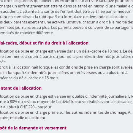
nt droit les parents qui doivent interrompre leur activité lucrative pour pre
charge un enfant gravement atteint dans sa santé en raison d'une maladie 
n accident. L'atteinte à la santé de l'enfant doit être certifiée par le médecin
itant en complétant la rubrique 9 du formulaire de demande d'allocation.
les deux parents exercent une activité lucrative, chacun a droit à la moitié de
emnités journalières au plus. Les parents peuvent convenir de se partager l
emnités de manière différente.
ai-cadre, début et fin du droit à l'allocation
llocation de prise en charge est versée dans un délai-cadre de 18 mois. Le dél
re commence à courir à partir du jour où la première indemnité journalière 
sée.
droit à l'allocation naît lorsque les conditions de prise en charge sont avérée
teint lorsque 98 indemnités journalières ont été versées ou au plus tard à
chéance du délai-cadre de 18 mois.
ntant de l'allocation
llocation de prise en charge est versée en qualité d'indemnité journalière. Ell
te à 80% du revenu moyen de l'activité lucrative réalisé avant la naissance,
s au plus à CHF 220.- par jour.
llocation de prise en charge prime sur les autres indemnités de chômage, AI,
itaire, maladie ou accident.
pôt de la demande et versement