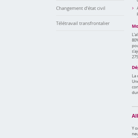
Changement d’état civil
Télétravail transfrontalier
Mo
L’a
80%
pou
s’a
275
Dé
La 
Une
com
dur
Al
Y o
neu