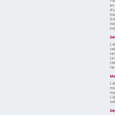
Y o
en 
d'u
tra
Si 
ind
ind
Dél
L'a
cad
ver
Le 
s'é
l'é
Mo
L'a
mon
mai
L'a
mil
Dé