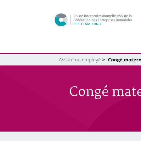
Assuré ou employé
Congé materni
Congé mater