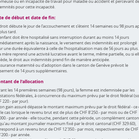
meuse ou en incapacité de travail pour maladie ou accident et percevant d
emnités pour cette incapacité.
te de début et date de fin:
droit débute le jour de l’accouchement et s’éteint 14 semaines ou 98 jours a
plus tard.
l’enfant doit être hospitalisé sans interruption durant au moins 14 jours
édiatement après la naissance, le versement des indemnités est prolongé
r une durée équivalente à celle de l’hospitalisation mais de 56 jours au plus.
la mère reprend une activité lucrative avant le terme, même partielle, ou si el
ède, le droit aux indemnités prend fin de manière anticipée.
ssurance maternité ou d’adoption dans le canton de Genève prévoit le
sement de 14 jours supplémentaires.
ntant de l'allocation
ant les 14 premières semaines (98 jours), la femme est indemnisée par les
stations fédérales, à concurrence du maximum prévu par le droit fédéral (so
 220.- par jour).
son gain assuré dépasse le montant maximum prévu par le droit fédéral - ce 
 le cas lorsque le revenu brut est de plus de CHF 8'250.- par mois ou de CHF
000.- par année - elle touche, pendant cette période, un complément canton
qu'au montant journalier maximum fixé par le droit cantonal (CHF 329.60),
respond à un revenu brut de CHF 12'350.- par mois, respectivement de CHF
'200.- par année.