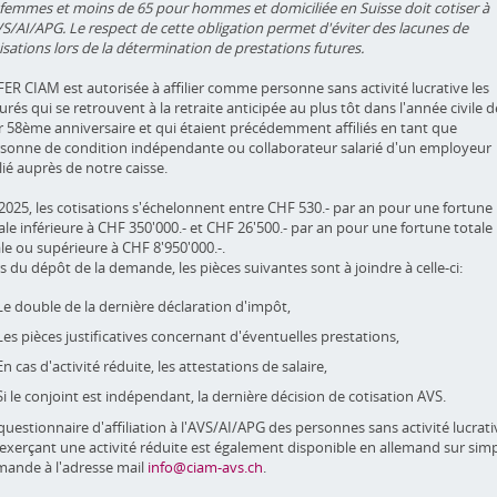
 femmes et moins de 65 pour hommes et domiciliée en Suisse doit cotiser à
VS/AI/APG. Le respect de cette obligation permet d'éviter des lacunes de
isations lors de la détermination de prestations futures.
FER CIAM est autorisée à affilier comme personne sans activité lucrative les
urés qui se retrouvent à la retraite anticipée au plus tôt dans l'année civile d
r 58ème anniversaire et qui étaient précédemment affiliés en tant que
sonne de condition indépendante ou collaborateur salarié d'un employeur
ilié auprès de notre caisse.
2025, les cotisations s'échelonnent entre CHF 530.- par an pour une fortune
ale inférieure à CHF 350'000.- et CHF 26'500.- par an pour une fortune totale
le ou supérieure à CHF 8'950'000.-.
s du dépôt de la demande, les pièces suivantes sont à joindre à celle-ci:
Le double de la dernière déclaration d'impôt,
Les pièces justificatives concernant d'éventuelles prestations,
En cas d'activité réduite, les attestations de salaire,
Si le conjoint est indépendant, la dernière décision de cotisation AVS.
questionnaire d'affiliation à l'AVS/AI/APG des personnes sans activité lucrati
exerçant une activité réduite est également disponible en allemand sur sim
ande à l'adresse mail
info@ciam-avs.ch
.