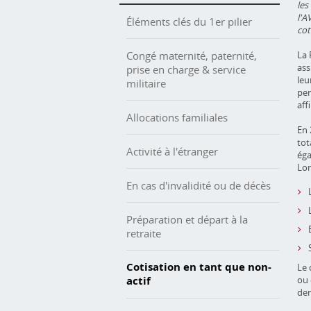
les
l'A
Éléments clés du 1er pilier
cot
Congé maternité, paternité,
La 
ass
prise en charge & service
leu
militaire
per
aff
Allocations familiales
En 
tot
Activité à l'étranger
éga
Lor
En cas d'invalidité ou de décès
Préparation et départ à la
retraite
Cotisation en tant que non-
Le 
actif
ou 
dem