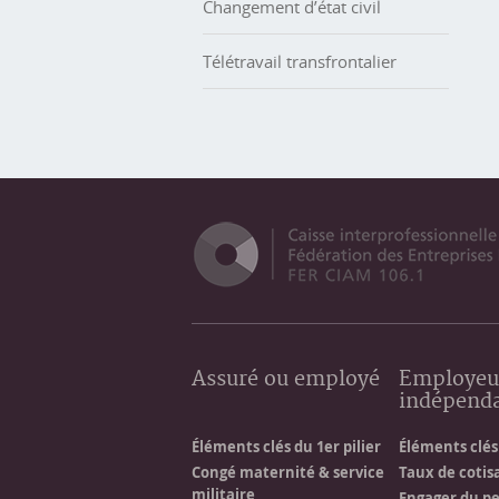
Changement d’état civil
Télétravail transfrontalier
Assuré ou employé
Employeu
indépend
Éléments clés du 1er pilier
Éléments clés 
Congé maternité & service
Taux de cotis
militaire
Engager du p