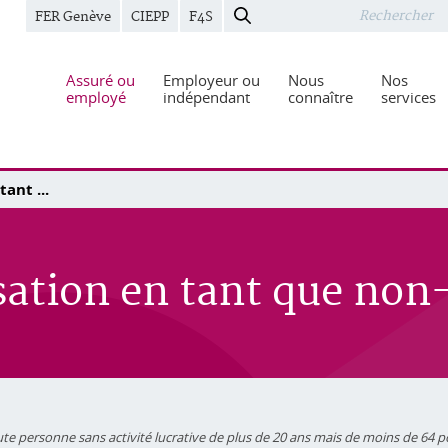
FER Genève
CIEPP
F4S
Assuré ou
Employeur ou
Nous
Nos
employé
indépendant
connaître
services
tant ...
sation en tant que non-
te personne sans activité lucrative de plus de 20 ans mais de moins de 64 