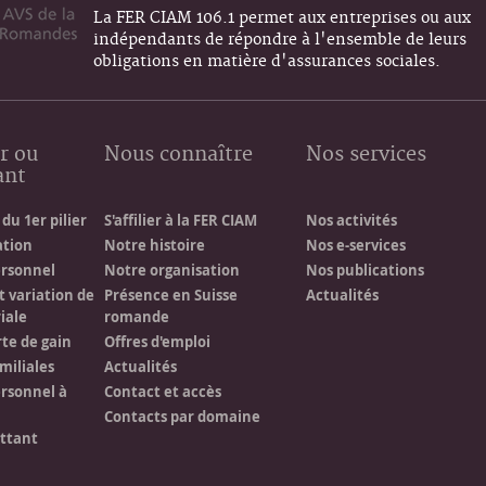
La FER CIAM 106.1 permet aux entreprises ou aux
indépendants de répondre à l'ensemble de leurs
obligations en matière d'assurances sociales.
r ou
Nous connaître
Nos services
ant
du 1er pilier
S'affilier à la FER CIAM
Nos activités
ation
Notre histoire
Nos e-services
ersonnel
Notre organisation
Nos publications
t variation de
Présence en Suisse
Actualités
iale
romande
rte de gain
Offres d'emploi
miliales
Actualités
rsonnel à
Contact et accès
Contacts par domaine
ittant