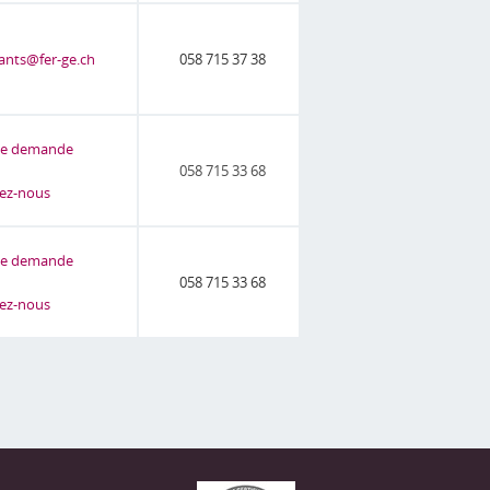
nts@fer-ge.ch
058 715 37 38
ne demande
058 715 33 68
ez-nous
ne demande
058 715 33 68
ez-nous