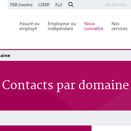
FER Genève
CIEPP
F4S
Assuré ou
Employeur ou
Nous
Nos
employé
indépendant
connaître
services
maine
Contacts par domaine