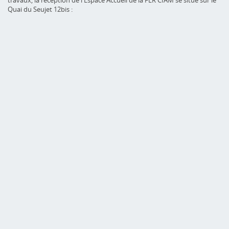
travaux, la réception de l'Espace Accueil de la FER CIAM se situe sur le
Quai du Seujet 12bis :