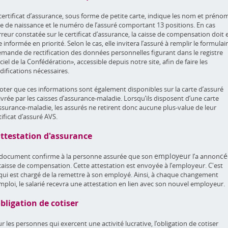
certificat d’assurance, sous forme de petite carte, indique les nom et prénom
e de naissance et le numéro de l’assuré comportant 13 positions. En cas
rreur constatée sur le certificat d’assurance, la caisse de compensation doit 
e informée en priorité. Selon le cas, elle invitera l’assuré à remplir le formulai
mande de rectification des données personnelles figurant dans le registre
iciel de la Confédération», accessible depuis notre site, afin de faire les
ifications nécessaires.
oter que ces informations sont également disponibles sur la carte d’assuré
ivrée par les caisses d’assurance-maladie. Lorsqu’ils disposent d’une carte
ssurance-maladie, les assurés ne retirent donc aucune plus-value de leur
tificat d’assuré AVS.
attestation d'assurance
employeur
cé
document confirme à la personne assurée que son
l’a annon
caisse de compensation. Cette attestation est envoyée à l’employeur. C'est
 qui est chargé de la remettre à son employé. Ainsi, à chaque changement
mploi, le salarié recevra une attestation en lien avec son nouvel employeur.
obligation de cotiser
r les personnes qui exercent une activité lucrative, l’obligation de cotiser