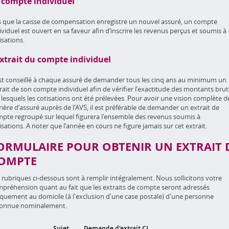
 compte individuel
 que la caisse de compensation enregistre un nouvel assuré, un compte
ividuel est ouvert en sa faveur afin d’inscrire les revenus perçus et soumis à
isations.
extrait du compte individuel
est conseillé à chaque assuré de demander tous les cinq ans au minimum un
rait de son compte individuel afin de vérifier l’exactitude des montants brut
 lesquels les cotisations ont été prélevées. Pour avoir une vision complète d
rière d’assuré auprès de l’AVS, il est préférable de demander un extrait de
pte regroupé sur lequel figurera l’ensemble des revenus soumis à
isations. A noter que l’année en cours ne figure jamais sur cet extrait.
ORMULAIRE POUR OBTENIR UN EXTRAIT 
OMPTE
 rubriques ci-dessous sont à remplir intégralement. Nous sollicitons votre
préhension quant au fait que les extraits de compte seront adressés
quement au domicile (à l'exclusion d'une case postale) d'une personne
connue nominalement.
Sujet
Demande d'extrait CI