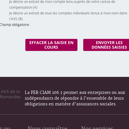
Je désire un extrait de mon compte tenu auprès de votre caisse de
compensation (A)
Je désire un extrait de tous les comptes individuels tenus à mon nom dans
l'AVS (B)
 Champ obligatoire.
La FER CIAM 106.1 permet aux entreprises ou aux
indépendants de répondre à l'ensemble de leurs
obligations en matière d'assurances sociales.
r ou
Nous connaître
Nos services