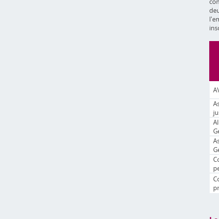
com
deu
l'e
ins
A
A
ju
Al
G
A
G
Co
p
C
p