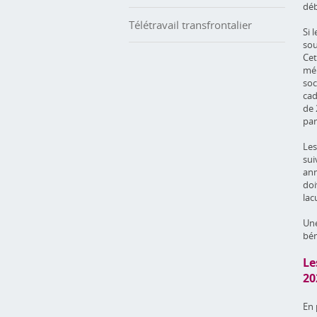
déb
Télétravail transfrontalier
Si 
sou
Cet
mén
soc
cad
de 
par
Les
sui
ann
doi
lac
Une
bén
Le
20
En 