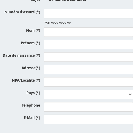
Numéro d'assuré (*)
756.xxxx.xxxx.xx
Nom (*)
Prénom (*)
Date de naissance (*)
Adresse(*)
NPA/Localité (*)
Pays (*)
Téléphone
E-Mail (*)