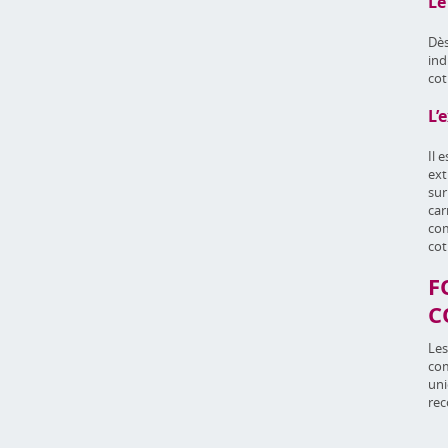
Le
Dès
ind
cot
L’
Il 
ext
sur
car
com
cot
F
C
Les
com
uni
re