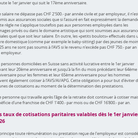
ute le 1er janvier qui suit le 17ème anniversaire.
le salaire ne dépasse pas CHF 2'500.- par année civile et par employeur, il n’es
mis aux assurances sociales que si l’assuré en fait expressément la demand
te règle ne s’applique toutefois pas aux personnes employées dans les
ages privés ou dans le domaine artistique qui sont soumises aux assuranc
iales quel que soit leur salaire. En outre, les «petits boulots» effectués dans 
re domestique (comme par exemple le baby-sitting) par des jeunes de moi
25 ans ne sont pas soumis à l’AVS si le revenu n’excède pas CHF 750.- par an 
 employeur.
 personnes domiciliées en Suisse sans activité lucrative entre le 1er janvier
vant leur 20ème anniversaire et jusqu’à la fin du mois précédant leur 64ème
iversaire pour les femmes et leur 65ème anniversaire pour les hommes
vent également cotiser à l’AVS/AI/APG. Cette obligation a pour but d’éviter 
unes de cotisations au moment de la détermination des prestations.
 personne qui travaille après l’âge de la retraite doit continuer à cotiser mai
éficie d’une franchise de CHF 1’400.- par mois ou de CHF 16’800.- par an.
s taux de cotisations paritaires valables dès le 1er janvie
26
principe toute rémunération ou prestation reçue de l'employeur est consid