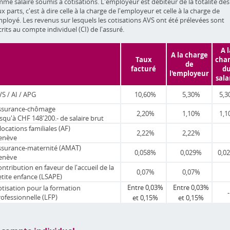
me salaire soumis à cotisations. L'employeur est débiteur de la totalité des
x parts, c'est à dire celle à la charge de l'employeur et celle à la charge de
mployé. Les revenus sur lesquels les cotisations AVS ont été prélevées sont
crits au compte individuel (CI) de l'assuré.
A l
A la charge
Taux
cha
de
facturé
d
l'employeur
sala
VS / AI / APG
10,60%
5,30%
5,
ssurance-chômage
2,20%
1,10%
1,
squ'à CHF 148'200.- de salaire brut
locations familiales (AF)
2,22%
2,22%
enève
ssurance-maternité (AMAT)
0,058%
0,029%
0,0
enève
ntribution en faveur de l'accueil de la
0,07%
0,07%
etite enfance (LSAPE)
Entre 0,03%
Entre 0,03%
otisation pour la formation
-
rofessionnelle (LFP)
et 0,15%
et 0,15%