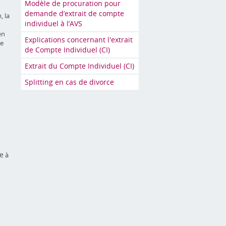
Modèle de procuration pour
demande d’extrait de compte
, la
individuel à l’AVS
en
Explications concernant l'extrait
re
de Compte Individuel (CI)
Extrait du Compte Individuel (CI)
Splitting en cas de divorce
e
à