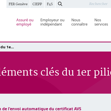
FER Genève
CIEPP
F4S
Assuré ou
Employeur ou
Nous
Nos
employé
indépendant
connaître
services
du 1e...
léments clés du 1er pili
n de l'envoi automatique du certificat AVS