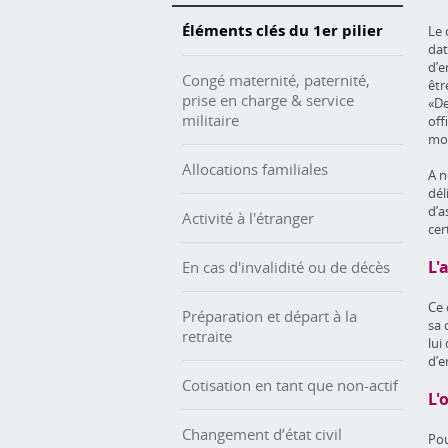
Éléments clés du 1er pilier
Le 
dat
d’e
Congé maternité, paternité,
êtr
prise en charge & service
«De
militaire
off
mod
Allocations familiales
A n
dél
d’a
Activité à l'étranger
cer
L'
En cas d'invalidité ou de décès
Ce 
Préparation et départ à la
sa 
retraite
lui
d’e
Cotisation en tant que non-actif
L'
Changement d’état civil
Pou