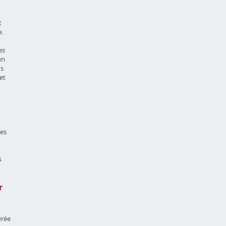
t
e.
es
un
ns
et
des
s
r
érée