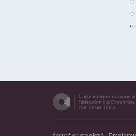
(*)
Assuré ou employé
Employeu