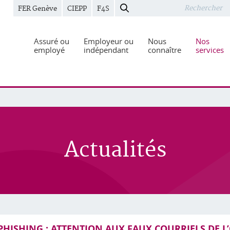
FER Genève
CIEPP
F4S
Assuré ou
Employeur ou
Nous
Nos
employé
indépendant
connaître
services
Actualités
PHISHING : ATTENTION AUX FAUX COURRIELS DE L